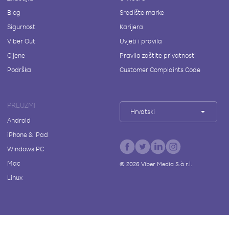
Blog
Središte marke
Sigurnost
Karijera
Viber Out
Uvjeti i pravila
Cijene
Pravila zaštite privatnosti
Podrška
Customer Complaints Code
PREUZMI
Hrvatski
Android
iPhone & iPad
Windows PC
Mac
©
2026
Viber Media S.à r.l.
Linux