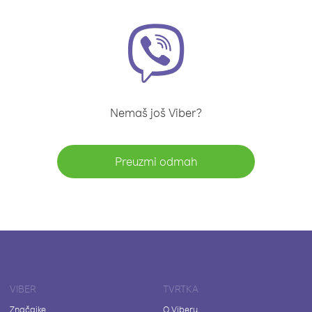
Nemaš još Viber?
Preuzmi odmah
VIBER
TVRTKA
Značajke
O Viberu