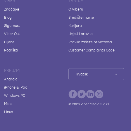
VIBER
TVRTKA
Značajke
O Viberu
Blog
Središte marke
Sigurnost
Karijera
Viber Out
Uvjeti i pravila
Cijene
Pravila zaštite privatnosti
Podrška
Customer Complaints Code
PREUZMI
Hrvatski
Android
iPhone & iPad
Windows PC
Mac
©
2026
Viber Media S.à r.l.
Linux