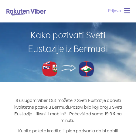
Prijava
Togg
navig
Kako pozivati Sveti
Eustazije iz Bermudi
S uslugom Viber Out možete iz Sveti Eustazije obaviti
kvalitetne pozive u Bermudi.
Pozovi bilo koji broj u Sveti
Eustazije - fiksni ili mobilni! - Počevši od samo 19.9 ¢ na
minutu.
Kupite pakete kredita ili plan pozivanja da bi dobili