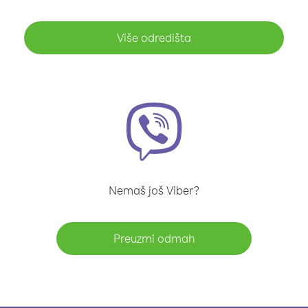
Više odredišta
Nemaš još Viber?
Preuzmi odmah