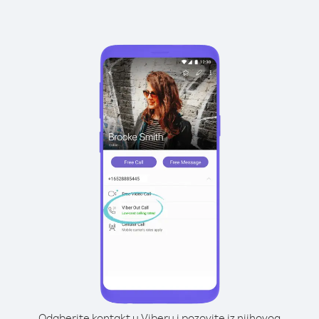
Odaberite kontakt u Viberu i pozovite iz njihovog