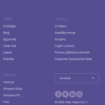
VIBER
TVRTKA
Značajke
O Viberu
Blog
Središte marke
Sigurnost
Karijera
Viber Out
Uvjeti i pravila
Cijene
Pravila zaštite privatnosti
Podrška
Customer Complaints Code
PREUZMI
Hrvatski
Android
iPhone & iPad
Windows PC
Mac
©
2026
Viber Media S.à r.l.