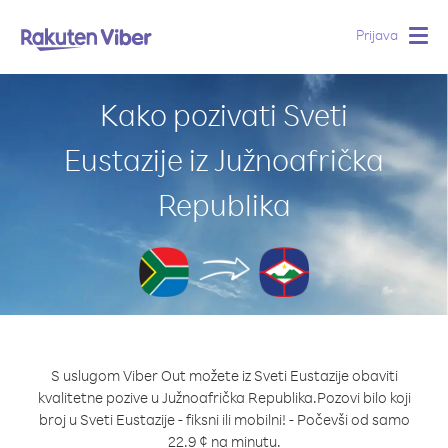
Prijava
Togg
navig
Kako pozivati Sveti
Eustazije iz Južnoafrička
Republika
S uslugom Viber Out možete iz Sveti Eustazije obaviti
kvalitetne pozive u Južnoafrička Republika.
Pozovi bilo koji
broj u Sveti Eustazije - fiksni ili mobilni! - Počevši od samo
22.9 ¢ na minutu.