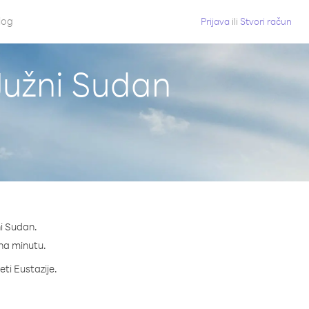
log
Prijava
ili
Stvori račun
 Južni Sudan
ni Sudan.
¢ na minutu.
eti Eustazije.