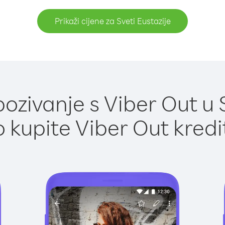
Prikaži cijene za Sveti Eustazije
zivanje s Viber Out u S
 kupite Viber Out kredi