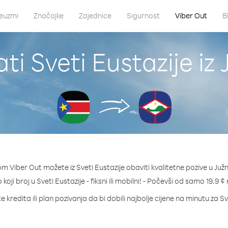
euzmi
Značajke
Zajednice
Sigurnost
Viber Out
B
ti Sveti Eustazije iz
m Viber Out možete iz Sveti Eustazije obaviti kvalitetne pozive u Juž
 koji broj u Sveti Eustazije - fiksni ili mobilni! - Počevši od samo 19.9 
 kredita ili plan pozivanja da bi dobili najbolje cijene na minutu za Sv