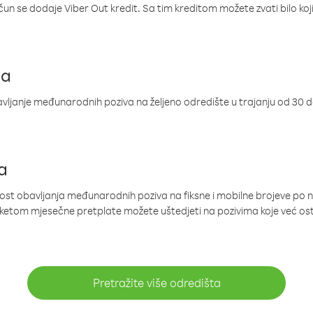
ačun se dodaje Viber Out kredit. Sa tim kreditom možete zvati bilo koj
ja
ljanje međunarodnih poziva na željeno odredište u trajanju od 30 
a
nost obavljanja međunarodnih poziva na fiksne i mobilne brojeve po 
paketom mjesečne pretplate možete uštedjeti na pozivima koje već os
Pretražite više odredišta