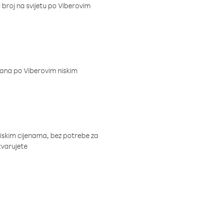
i broj na svijetu po Viberovim
dana po Viberovim niskim
niskim cijenama, bez potrebe za
tvarujete