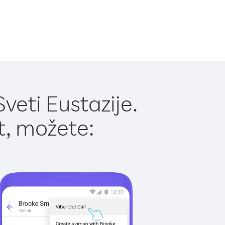
veti Eustazije.
t, možete: