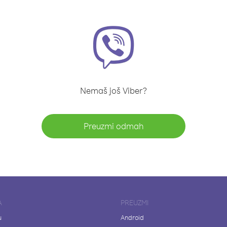
Nemaš još Viber?
Preuzmi odmah
A
PREUZMI
u
Android