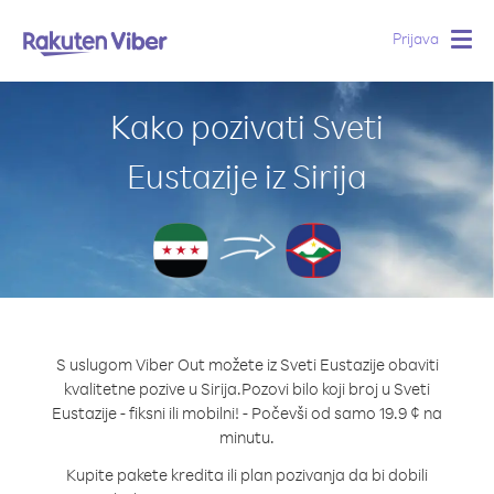
Prijava
Togg
navig
Kako pozivati Sveti
Eustazije iz Sirija
S uslugom Viber Out možete iz Sveti Eustazije obaviti
kvalitetne pozive u Sirija.
Pozovi bilo koji broj u Sveti
Eustazije - fiksni ili mobilni! - Počevši od samo 19.9 ¢ na
minutu.
Kupite pakete kredita ili plan pozivanja da bi dobili