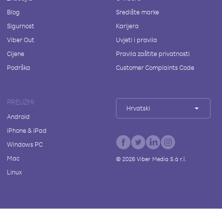
Blog
Središte marke
Sigurnost
Karijera
Viber Out
Uvjeti i pravila
Cijene
Pravila zaštite privatnosti
Podrška
Customer Complaints Code
PREUZMI
Hrvatski
Android
iPhone & iPad
Windows PC
Mac
©
2026
Viber Media S.à r.l.
Linux