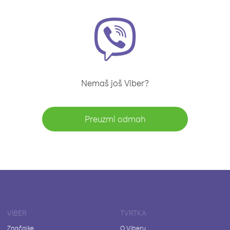
Nemaš još Viber?
Preuzmi odmah
VIBER
TVRTKA
Značajke
O Viberu