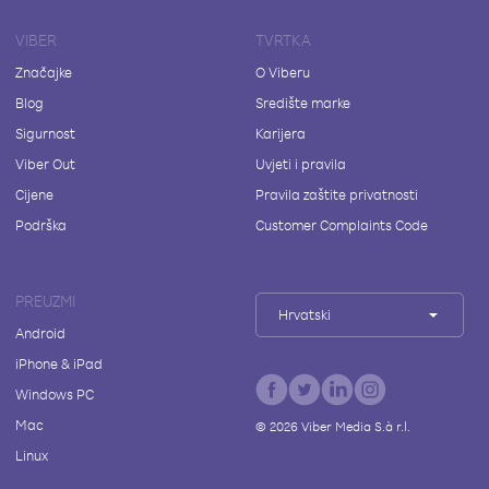
VIBER
TVRTKA
Značajke
O Viberu
Blog
Središte marke
Sigurnost
Karijera
Viber Out
Uvjeti i pravila
Cijene
Pravila zaštite privatnosti
Podrška
Customer Complaints Code
PREUZMI
Hrvatski
Android
iPhone & iPad
Windows PC
Mac
©
2026
Viber Media S.à r.l.
Linux