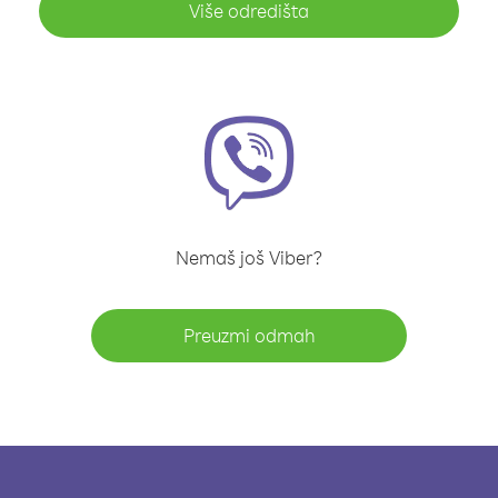
Više odredišta
Nemaš još Viber?
Preuzmi odmah