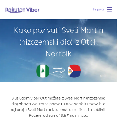
Prijava
Togg
navig
Kako pozivati Sveti Martin
(nizozemski dio) iz Otok
Norfolk
S uslugom Viber Out možete iz Sveti Martin (nizozemski
dio) obaviti kvalitetne pozive u Otok Norfolk.
Pozovi bilo
koji broj u Sveti Martin (nizozemski dio) - fiksni ili mobilni! -
Počevši od samo 16.5 ¢ na minutu.