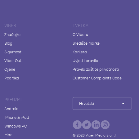
VIBER
TVRTKA
Značajke
O Viberu
Blog
Središte marke
Sigurnost
Karijera
Viber Out
Uvjeti i pravila
Cijene
Pravila zaštite privatnosti
Podrška
Customer Complaints Code
PREUZMI
Hrvatski
Android
iPhone & iPad
Windows PC
Mac
©
2026
Viber Media S.à r.l.