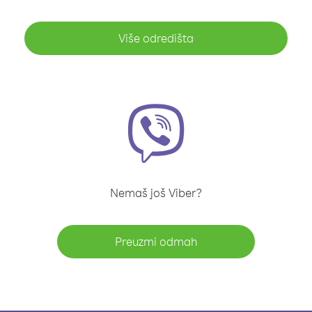
Više odredišta
Nemaš još Viber?
Preuzmi odmah