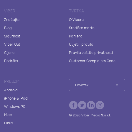
VIBER
TVRTKA
Značajke
O Viberu
Blog
Središte marke
Sigurnost
Karijera
Viber Out
Uvjeti i pravila
Cijene
Pravila zaštite privatnosti
Podrška
Customer Complaints Code
PREUZMI
Hrvatski
Android
iPhone & iPad
Windows PC
Mac
©
2026
Viber Media S.à r.l.
Linux