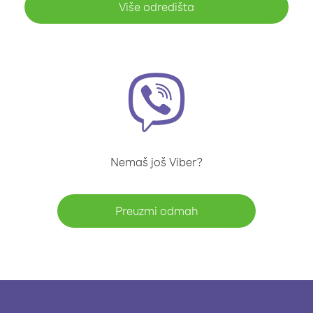
Više odredišta
Nemaš još Viber?
Preuzmi odmah