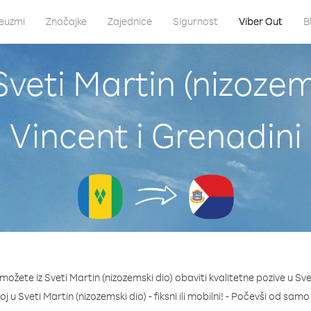
euzmi
Značajke
Zajednice
Sigurnost
Viber Out
B
veti Martin (nizozems
Vincent i Grenadini
ožete iz Sveti Martin (nizozemski dio) obaviti kvalitetne pozive u Svet
roj u Sveti Martin (nizozemski dio) - fiksni ili mobilni! - Počevši od sam