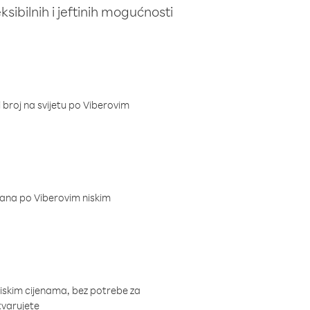
ibilnih i jeftinih mogućnosti
i broj na svijetu po Viberovim
dana po Viberovim niskim
niskim cijenama, bez potrebe za
tvarujete