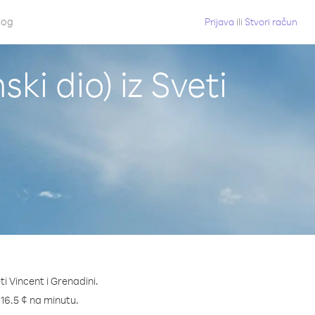
log
Prijava
ili
Stvori račun
ki dio) iz Sveti
i Vincent i Grenadini.
o 16.5 ¢ na minutu.