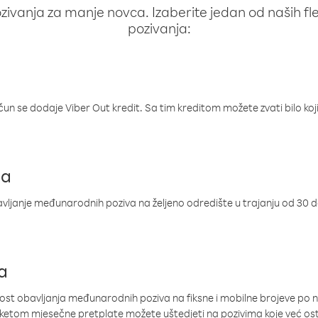
ivanja za manje novca. Izaberite jedan od naših fleks
pozivanja:
ačun se dodaje Viber Out kredit. Sa tim kreditom možete zvati bilo koj
ja
ljanje međunarodnih poziva na željeno odredište u trajanju od 30 
a
nost obavljanja međunarodnih poziva na fiksne i mobilne brojeve po 
paketom mjesečne pretplate možete uštedjeti na pozivima koje već os