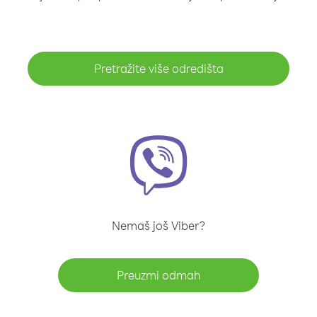
Pretražite više odredišta
Nemaš još Viber?
Preuzmi odmah