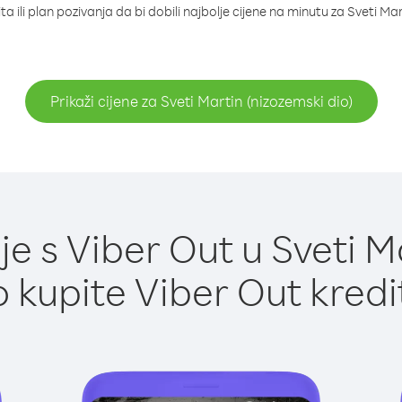
a ili plan pozivanja da bi dobili najbolje cijene na minutu za Sveti Mar
Prikaži cijene za Sveti Martin (nizozemski dio)
 s Viber Out u Sveti Ma
 kupite Viber Out kredi