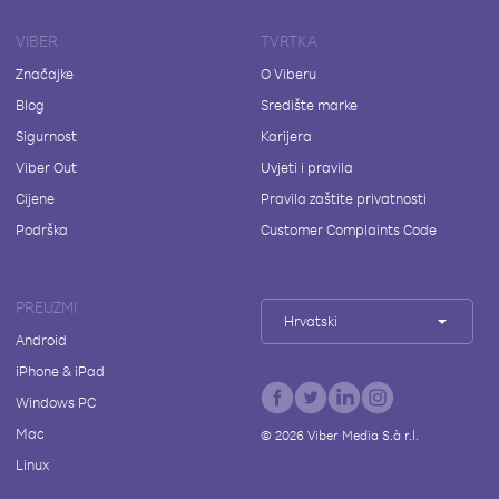
VIBER
TVRTKA
Značajke
O Viberu
Blog
Središte marke
Sigurnost
Karijera
Viber Out
Uvjeti i pravila
Cijene
Pravila zaštite privatnosti
Podrška
Customer Complaints Code
PREUZMI
Hrvatski
Android
iPhone & iPad
Windows PC
Mac
©
2026
Viber Media S.à r.l.
Linux