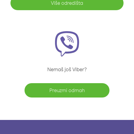
Više odredišta
Nemaš još Viber?
Preuzmi odmah