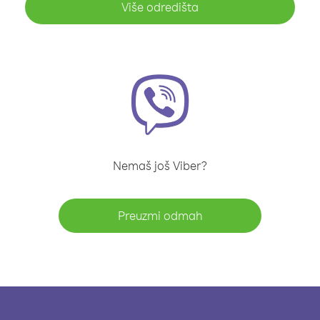
Više odredišta
Nemaš još Viber?
Preuzmi odmah