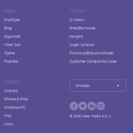
VIBER
TVRTKA
Značajke
O Viberu
Blog
Središte marke
Sigurnost
Karijera
Viber Out
Uvjeti i pravila
Cijene
Pravila zaštite privatnosti
Podrška
Customer Complaints Code
PREUZMI
Hrvatski
Android
iPhone & iPad
Windows PC
Mac
©
2026
Viber Media S.à r.l.
Linux