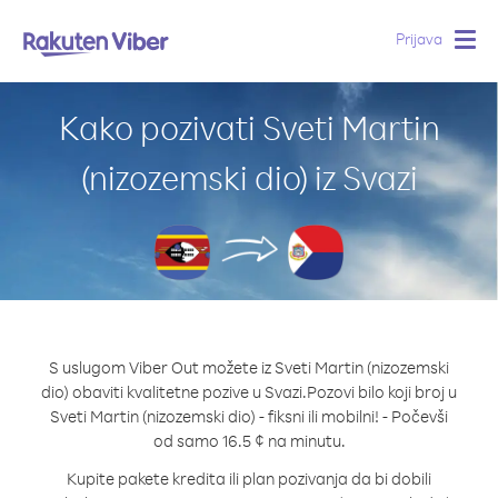
Prijava
Togg
navig
Kako pozivati Sveti Martin
(nizozemski dio) iz Svazi
S uslugom Viber Out možete iz Sveti Martin (nizozemski
dio) obaviti kvalitetne pozive u Svazi.
Pozovi bilo koji broj u
Sveti Martin (nizozemski dio) - fiksni ili mobilni! - Počevši
od samo 16.5 ¢ na minutu.
Kupite pakete kredita ili plan pozivanja da bi dobili