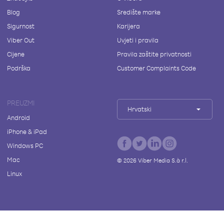
Blog
Središte marke
Sigurnost
Karijera
Viber Out
Uvjeti i pravila
Cijene
Pravila zaštite privatnosti
Podrška
Customer Complaints Code
PREUZMI
Hrvatski
Android
iPhone & iPad
Windows PC
Mac
©
2026
Viber Media S.à r.l.
Linux