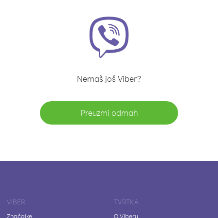
Nemaš još Viber?
Preuzmi odmah
VIBER
TVRTKA
Značajke
O Viberu