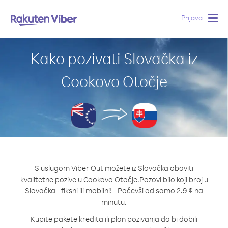
Prijava
Togg
navig
Kako pozivati Slovačka iz
Cookovo Otočje
S uslugom Viber Out možete iz Slovačka obaviti
kvalitetne pozive u Cookovo Otočje.
Pozovi bilo koji broj u
Slovačka - fiksni ili mobilni! - Počevši od samo 2.9 ¢ na
minutu.
Kupite pakete kredita ili plan pozivanja da bi dobili