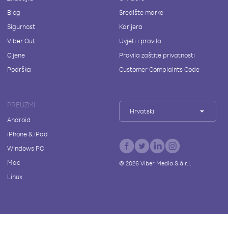
Blog
Središte marke
Sigurnost
Karijera
Viber Out
Uvjeti i pravila
Cijene
Pravila zaštite privatnosti
Podrška
Customer Complaints Code
PREUZMI
Hrvatski
Android
iPhone & iPad
Windows PC
Mac
©
2026
Viber Media S.à r.l.
Linux