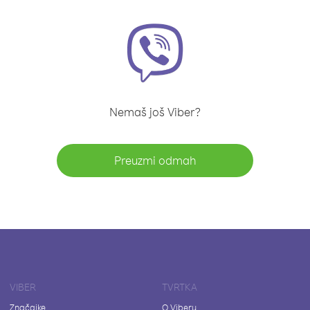
Nemaš još Viber?
Preuzmi odmah
VIBER
TVRTKA
Značajke
O Viberu