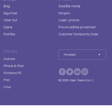
Blog
Središte marke
Sigurnost
Karijera
Viber Out
Uvjeti i pravila
Cijene
Pravila zaštite privatnosti
Podrška
Customer Complaints Code
PREUZMI
Hrvatski
Android
iPhone & iPad
Windows PC
Mac
©
2026
Viber Media S.à r.l.
Linux