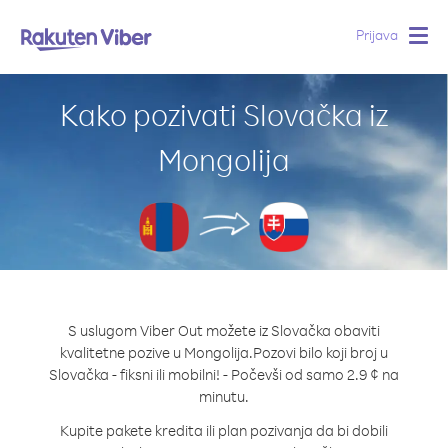
Prijava
Togg
navig
Kako pozivati Slovačka iz
Mongolija
S uslugom Viber Out možete iz Slovačka obaviti
kvalitetne pozive u Mongolija.
Pozovi bilo koji broj u
Slovačka - fiksni ili mobilni! - Počevši od samo 2.9 ¢ na
minutu.
Kupite pakete kredita ili plan pozivanja da bi dobili