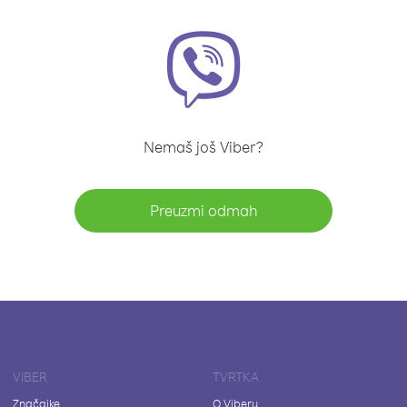
Nemaš još Viber?
Preuzmi odmah
VIBER
TVRTKA
Značajke
O Viberu