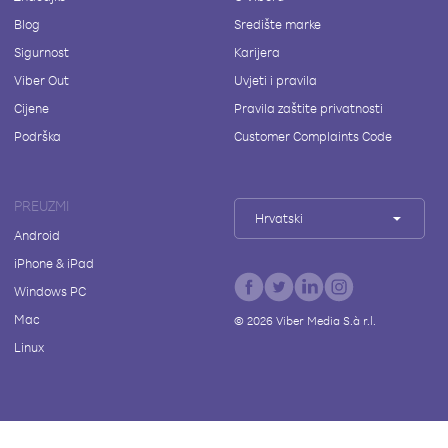
Blog
Središte marke
Sigurnost
Karijera
Viber Out
Uvjeti i pravila
Cijene
Pravila zaštite privatnosti
Podrška
Customer Complaints Code
PREUZMI
Hrvatski
Android
iPhone & iPad
Windows PC
Mac
©
2026
Viber Media S.à r.l.
Linux