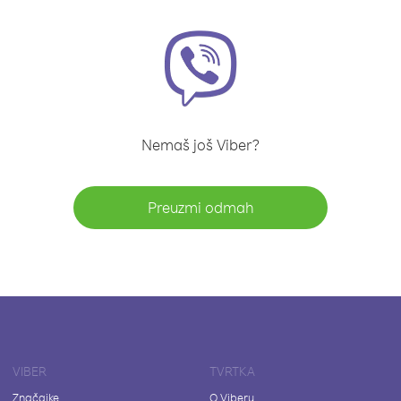
Nemaš još Viber?
Preuzmi odmah
VIBER
TVRTKA
Značajke
O Viberu