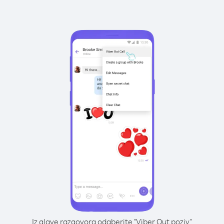
Iz glave razgovora odaberite "Viber Out poziv"