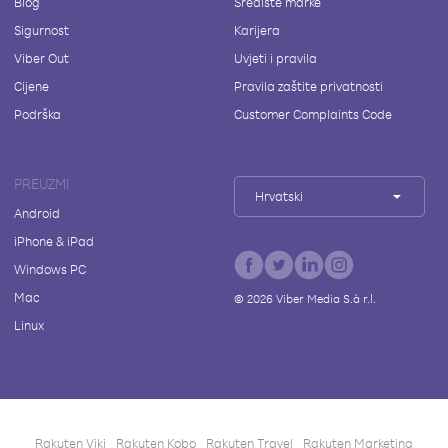
Blog
Središte marke
Sigurnost
Karijera
Viber Out
Uvjeti i pravila
Cijene
Pravila zaštite privatnosti
Podrška
Customer Complaints Code
PREUZMI
Hrvatski
Android
iPhone & iPad
Windows PC
Mac
©
2026
Viber Media S.à r.l.
Linux
Rakuten Viki
Rakuten Kobo
Rakuten Travel
Rakuten Marketing