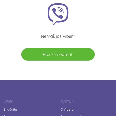
Nemaš još Viber?
Preuzmi odmah
VIBER
TVRTKA
Značajke
O Viberu