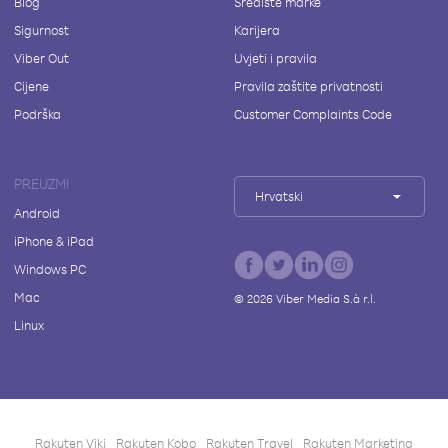
Blog
Središte marke
Sigurnost
Karijera
Viber Out
Uvjeti i pravila
Cijene
Pravila zaštite privatnosti
Podrška
Customer Complaints Code
PREUZMI
Hrvatski
Android
iPhone & iPad
Windows PC
Mac
©
2026
Viber Media S.à r.l.
Linux
Rakuten Viki
Rakuten Kobo
Rakuten Travel
Rakuten Marketing