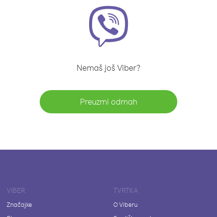
Nemaš još Viber?
Preuzmi odmah
VIBER
TVRTKA
Značajke
O Viberu