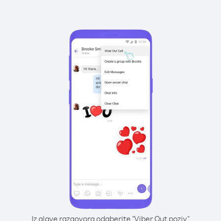
Iz glave razgovora odaberite "Viber Out poziv"