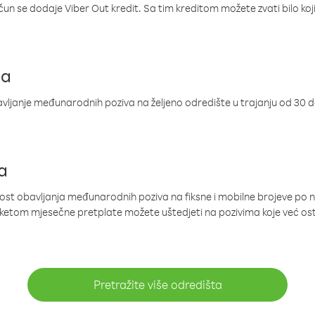
ačun se dodaje Viber Out kredit. Sa tim kreditom možete zvati bilo koj
ja
ljanje međunarodnih poziva na željeno odredište u trajanju od 30 
a
nost obavljanja međunarodnih poziva na fiksne i mobilne brojeve po 
paketom mjesečne pretplate možete uštedjeti na pozivima koje već os
Pretražite više odredišta