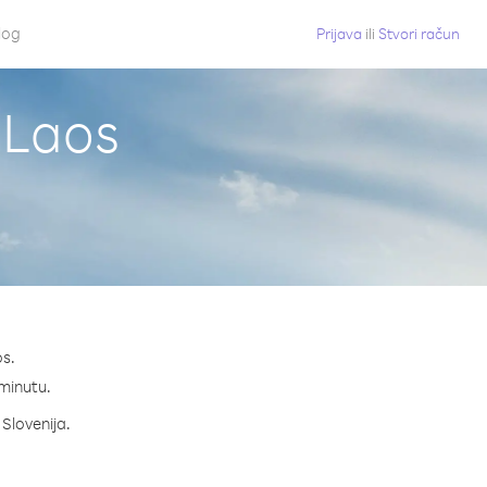
log
Prijava
ili
Stvori račun
z Laos
os.
 minutu.
 Slovenija.