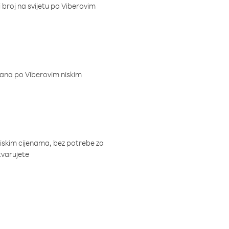
i broj na svijetu po Viberovim
dana po Viberovim niskim
niskim cijenama, bez potrebe za
tvarujete