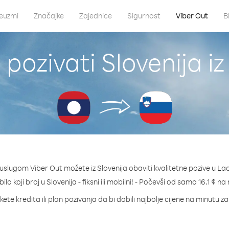
euzmi
Značajke
Zajednice
Sigurnost
Viber Out
B
pozivati Slovenija i
uslugom Viber Out možete iz Slovenija obaviti kvalitetne pozive u La
bilo koji broj u Slovenija - fiksni ili mobilni! - Počevši od samo 16.1 ¢ na
ete kredita ili plan pozivanja da bi dobili najbolje cijene na minutu za