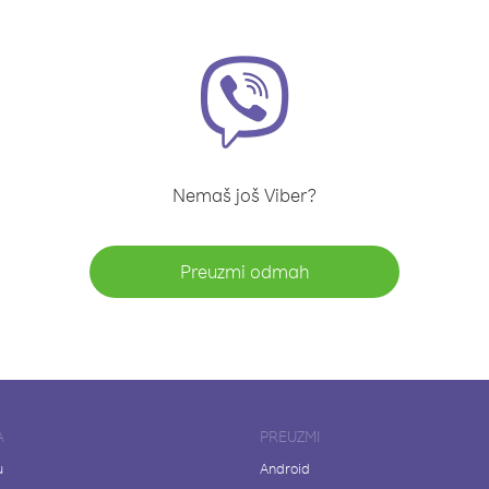
Nemaš još Viber?
Preuzmi odmah
A
PREUZMI
u
Android