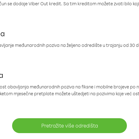
ačun se dodaje Viber Out kredit. Sa tim kreditom možete zvati bilo koj
ja
ljanje međunarodnih poziva na željeno odredište u trajanju od 30 
a
nost obavljanja međunarodnih poziva na fiksne i mobilne brojeve po 
paketom mjesečne pretplate možete uštedjeti na pozivima koje već os
Pretražite više odredišta