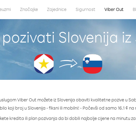
euzmi
Značajke
Zajednice
Sigurnost
Viber Out
B
pozivati Slovenija i
uslugom Viber Out možete iz Slovenija obaviti kvalitetne pozive u Sa
bilo koji broj u Slovenija - fiksni ili mobilni! - Počevši od samo 16.1 ¢ na
ete kredita ili plan pozivanja da bi dobili najbolje cijene na minutu za