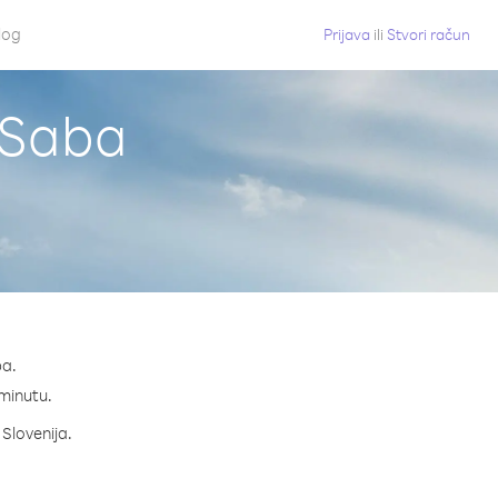
log
Prijava
ili
Stvori račun
z Saba
ba.
 minutu.
 Slovenija.