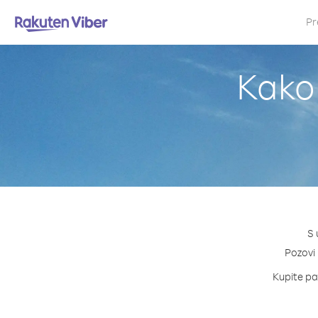
Pr
Kako 
S 
Pozovi 
Kupite pak