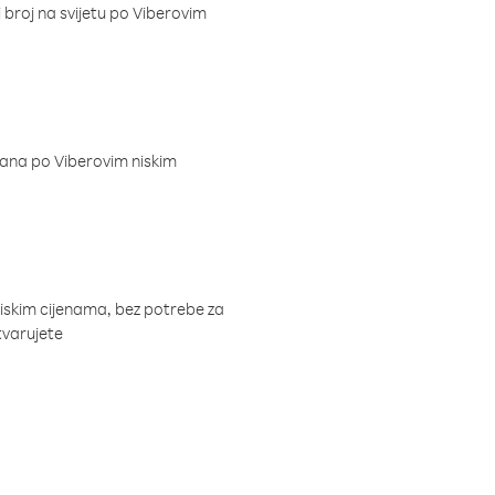
i broj na svijetu po Viberovim
dana po Viberovim niskim
niskim cijenama, bez potrebe za
tvarujete