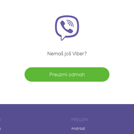
Nemaš još Viber?
Preuzmi odmah
A
PREUZMI
u
Android