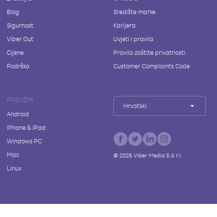
Blog
Središte marke
Sigurnost
Karijera
Viber Out
Uvjeti i pravila
Cijene
Pravila zaštite privatnosti
Podrška
Customer Complaints Code
PREUZMI
Hrvatski
Android
iPhone & iPad
Windows PC
Mac
©
2026
Viber Media S.à r.l.
Linux