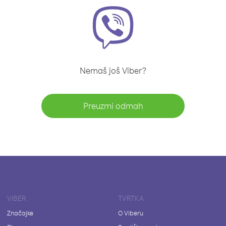
Nemaš još Viber?
Preuzmi odmah
VIBER
TVRTKA
Značajke
O Viberu