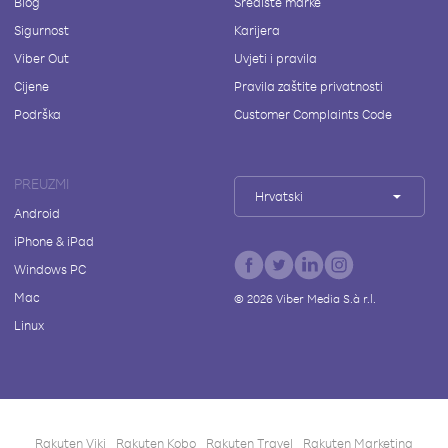
Blog
Središte marke
Sigurnost
Karijera
Viber Out
Uvjeti i pravila
Cijene
Pravila zaštite privatnosti
Podrška
Customer Complaints Code
PREUZMI
Hrvatski
Android
iPhone & iPad
Windows PC
Mac
©
2026
Viber Media S.à r.l.
Linux
Rakuten Viki
Rakuten Kobo
Rakuten Travel
Rakuten Marketing