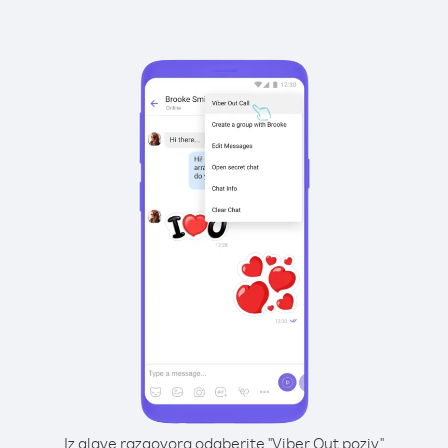
Iz glave razgovora odaberite "Viber Out poziv"