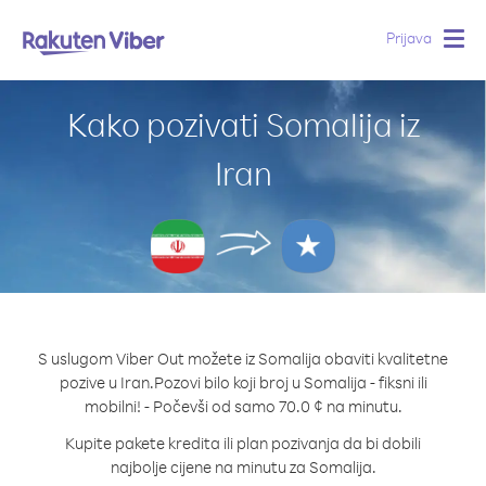
Prijava
Togg
navig
Kako pozivati Somalija iz
Iran
S uslugom Viber Out možete iz Somalija obaviti kvalitetne
pozive u Iran.
Pozovi bilo koji broj u Somalija - fiksni ili
mobilni! - Počevši od samo 70.0 ¢ na minutu.
Kupite pakete kredita ili plan pozivanja da bi dobili
najbolje cijene na minutu za Somalija.