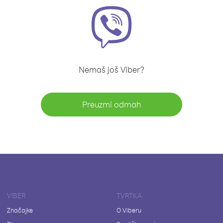
Nemaš još Viber?
Preuzmi odmah
VIBER
TVRTKA
Značajke
O Viberu