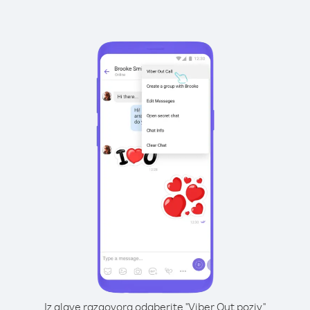
Iz glave razgovora odaberite "Viber Out poziv"