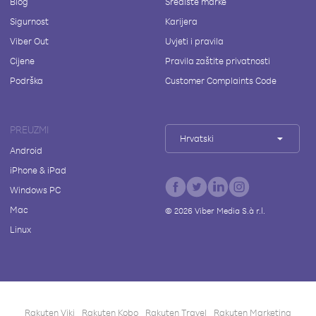
Blog
Središte marke
Sigurnost
Karijera
Viber Out
Uvjeti i pravila
Cijene
Pravila zaštite privatnosti
Podrška
Customer Complaints Code
PREUZMI
Hrvatski
Android
iPhone & iPad
Windows PC
Mac
©
2026
Viber Media S.à r.l.
Linux
Rakuten Viki
Rakuten Kobo
Rakuten Travel
Rakuten Marketing