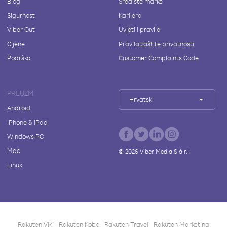
Blog
Središte marke
Sigurnost
Karijera
Viber Out
Uvjeti i pravila
Cijene
Pravila zaštite privatnosti
Podrška
Customer Complaints Code
PREUZMI
Hrvatski
Android
iPhone & iPad
Windows PC
Mac
©
2026
Viber Media S.à r.l.
Linux
Rakuten Viki
Rakuten Kobo
Rakuten Travel
Rakuten Marketing