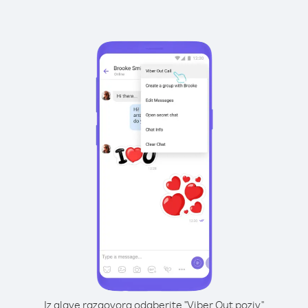
Iz glave razgovora odaberite "Viber Out poziv"