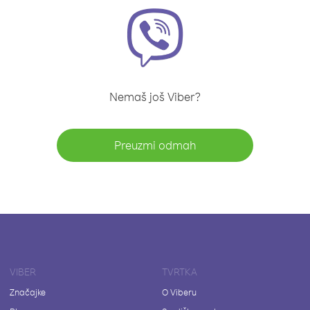
Nemaš još Viber?
Preuzmi odmah
VIBER
TVRTKA
Značajke
O Viberu