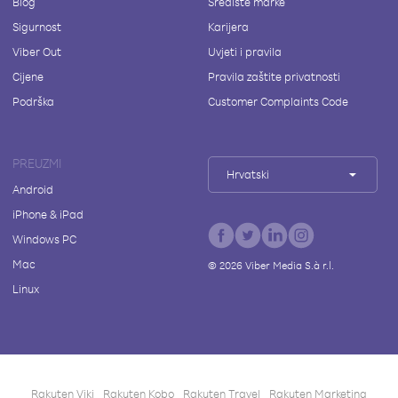
Blog
Središte marke
Sigurnost
Karijera
Viber Out
Uvjeti i pravila
Cijene
Pravila zaštite privatnosti
Podrška
Customer Complaints Code
PREUZMI
Hrvatski
Android
iPhone & iPad
Windows PC
Mac
©
2026
Viber Media S.à r.l.
Linux
Rakuten Viki
Rakuten Kobo
Rakuten Travel
Rakuten Marketing