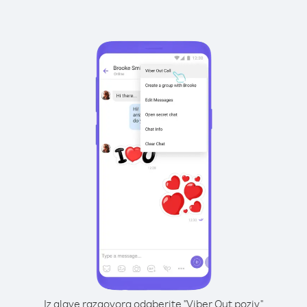
Iz glave razgovora odaberite "Viber Out poziv"