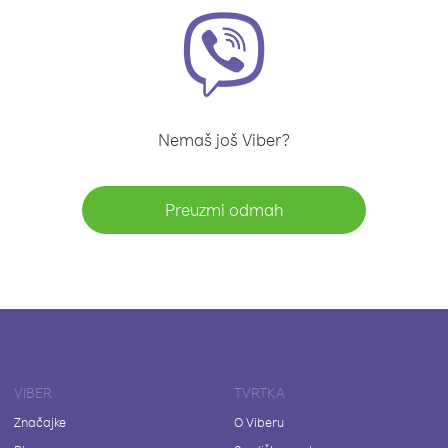
Nemaš još Viber?
Preuzmi odmah
VIBER
TVRTKA
Značajke
O Viberu