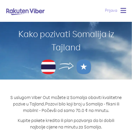
Prijava
Togg
navig
Kako pozivati Somalija iz
Tajland
S uslugom Viber Out možete iz Somalija obaviti kvalitetne
pozive u Tajland.
Pozovi bilo koji broj u Somalija - fiksni ili
mobilni! - Počevši od samo 70.0 ¢ na minutu.
Kupite pakete kredita ili plan pozivanja da bi dobili
najbolje cijene na minutu za Somalija.