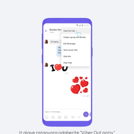
Iz glave razgovora odaberite "Viber Out poziv"