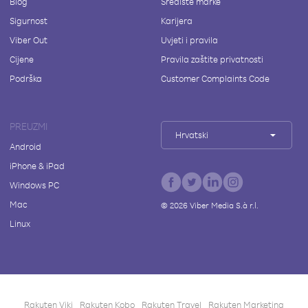
Blog
Središte marke
Sigurnost
Karijera
Viber Out
Uvjeti i pravila
Cijene
Pravila zaštite privatnosti
Podrška
Customer Complaints Code
PREUZMI
Hrvatski
Android
iPhone & iPad
Windows PC
Mac
©
2026
Viber Media S.à r.l.
Linux
Rakuten Viki
Rakuten Kobo
Rakuten Travel
Rakuten Marketing