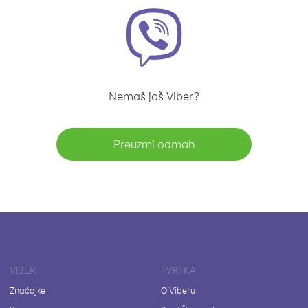
Nemaš još Viber?
Preuzmi odmah
VIBER
TVRTKA
Značajke
O Viberu