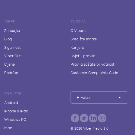
VIBER
TVRTKA
Značajke
O Viberu
Blog
Središte marke
Sigurnost
Karijera
Viber Out
Uvjeti i pravila
Cijene
Pravila zaštite privatnosti
Podrška
Customer Complaints Code
PREUZMI
Hrvatski
Android
iPhone & iPad
Windows PC
Mac
©
2026
Viber Media S.à r.l.