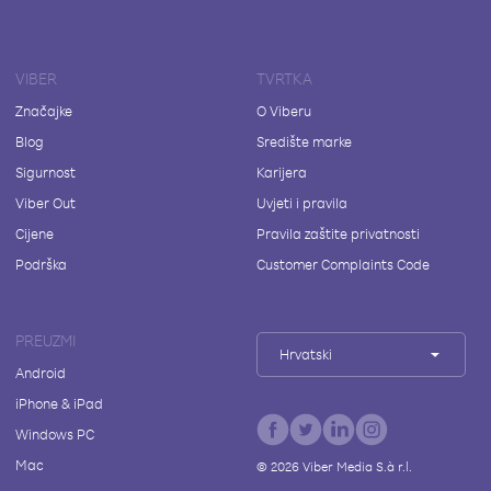
VIBER
TVRTKA
Značajke
O Viberu
Blog
Središte marke
Sigurnost
Karijera
Viber Out
Uvjeti i pravila
Cijene
Pravila zaštite privatnosti
Podrška
Customer Complaints Code
PREUZMI
Hrvatski
Android
iPhone & iPad
Windows PC
Mac
©
2026
Viber Media S.à r.l.