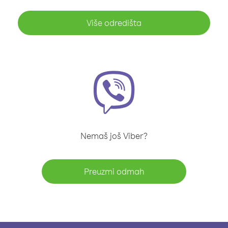
Više odredišta
Nemaš još Viber?
Preuzmi odmah