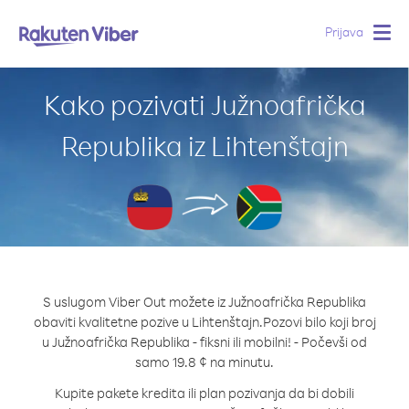
Prijava
Togg
navig
Kako pozivati Južnoafrička
Republika iz Lihtenštajn
S uslugom Viber Out možete iz Južnoafrička Republika
obaviti kvalitetne pozive u Lihtenštajn.
Pozovi bilo koji broj
u Južnoafrička Republika - fiksni ili mobilni! - Počevši od
samo 19.8 ¢ na minutu.
Kupite pakete kredita ili plan pozivanja da bi dobili