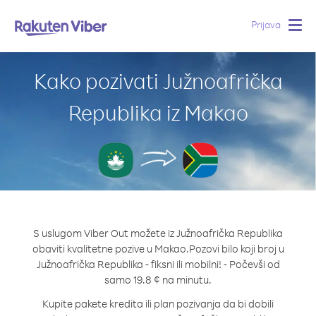
Prijava
Togg
navig
Kako pozivati Južnoafrička
Republika iz Makao
S uslugom Viber Out možete iz Južnoafrička Republika
obaviti kvalitetne pozive u Makao.
Pozovi bilo koji broj u
Južnoafrička Republika - fiksni ili mobilni! - Počevši od
samo 19.8 ¢ na minutu.
Kupite pakete kredita ili plan pozivanja da bi dobili