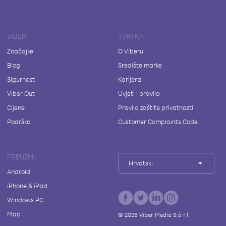
VIBER
TVRTKA
Značajke
O Viberu
Blog
Središte marke
Sigurnost
Karijera
Viber Out
Uvjeti i pravila
Cijene
Pravila zaštite privatnosti
Podrška
Customer Complaints Code
PREUZMI
Hrvatski
Android
iPhone & iPad
Windows PC
Mac
©
2026
Viber Media S.à r.l.