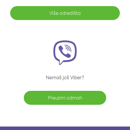
Više odredišta
Nemaš još Viber?
Preuzmi odmah