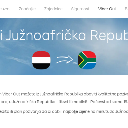
euzmi
Značajke
Zajednice
Sigurnost
Viber Out
B
i Južnoafrička Repub
 Viber Out možete iz Južnoafrička Republika obaviti kvalitetne poziv
i broj u Južnoafrička Republika - fiksni ili mobilni! - Počevši od samo 1
dita ili plan pozivanja da bi dobili najbolje cijene na minutu za Južno