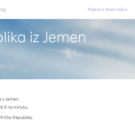
log
Prijava
ili
Stvori račun
lika iz Jemen
e u Jemen.
9.8 ¢ na minutu.
afrička Republika.