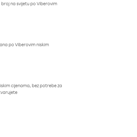
i broj na svijetu po Viberovim
dana po Viberovim niskim
niskim cijenama, bez potrebe za
tvarujete