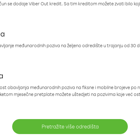
ačun se dodaje Viber Out kredit. Sa tim kreditom možete zvati bilo koj
ja
ljanje međunarodnih poziva na željeno odredište u trajanju od 30 
a
nost obavljanja međunarodnih poziva na fiksne i mobilne brojeve po 
paketom mjesečne pretplate možete uštedjeti na pozivima koje već os
Pretražite više odredišta