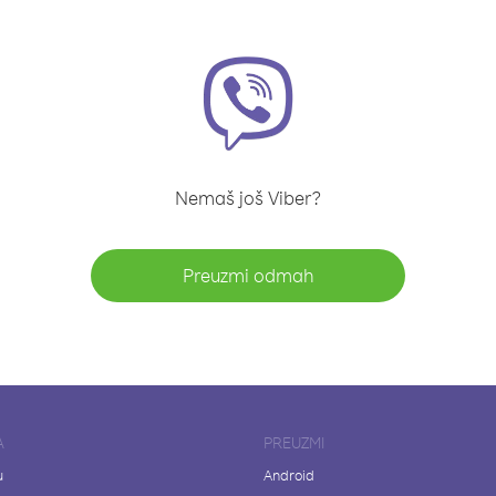
Nemaš još Viber?
Preuzmi odmah
A
PREUZMI
u
Android