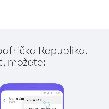
oafrička Republika.
t, možete: