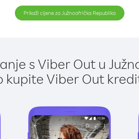
Prikaži cijene za Južnoafrička Republika
nje s Viber Out u Južn
 kupite Viber Out kredi