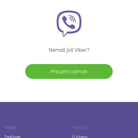
Nemaš još Viber?
Preuzmi odmah
VIBER
TVRTKA
Značajke
O Viberu