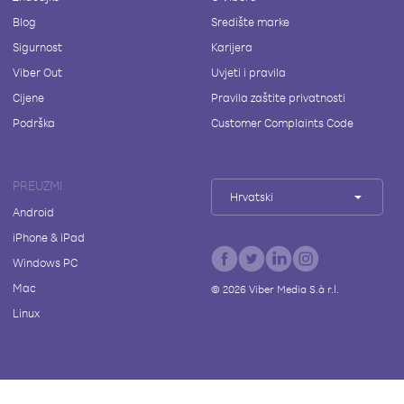
Blog
Središte marke
Sigurnost
Karijera
Viber Out
Uvjeti i pravila
Cijene
Pravila zaštite privatnosti
Podrška
Customer Complaints Code
PREUZMI
Hrvatski
Android
iPhone & iPad
Windows PC
Mac
©
2026
Viber Media S.à r.l.
Linux