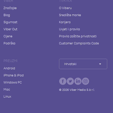
VIBER
TVRTKA
Značajke
O Viberu
Blog
Središte marke
Sigurnost
Karijera
Viber Out
Uvjeti i pravila
Cijene
Pravila zaštite privatnosti
Podrška
Customer Complaints Code
PREUZMI
Hrvatski
Android
iPhone & iPad
Windows PC
Mac
©
2026
Viber Media S.à r.l.
Linux