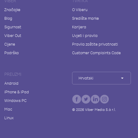
VIBER
TVRTKA
Značajke
O Viberu
Blog
Središte marke
Sigurnost
Karijera
Viber Out
Uvjeti i pravila
Cijene
Pravila zaštite privatnosti
Podrška
Customer Complaints Code
PREUZMI
Hrvatski
Android
iPhone & iPad
Windows PC
Mac
©
2026
Viber Media S.à r.l.
Linux