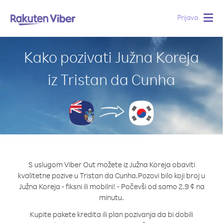
Prijava
Togg
navig
Kako pozivati Južna Koreja
iz Tristan da Cunha
S uslugom Viber Out možete iz Južna Koreja obaviti
kvalitetne pozive u Tristan da Cunha.
Pozovi bilo koji broj u
Južna Koreja - fiksni ili mobilni! - Počevši od samo 2.9 ¢ na
minutu.
Kupite pakete kredita ili plan pozivanja da bi dobili