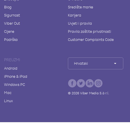
Blog
Središte marke
Sigurnost
Karijera
Viber Out
Uvjeti i pravila
Cijene
Pravila zaštite privatnosti
Podrška
Customer Complaints Code
PREUZMI
Hrvatski
Android
iPhone & iPad
Windows PC
Mac
©
2026
Viber Media S.à r.l.
Linux