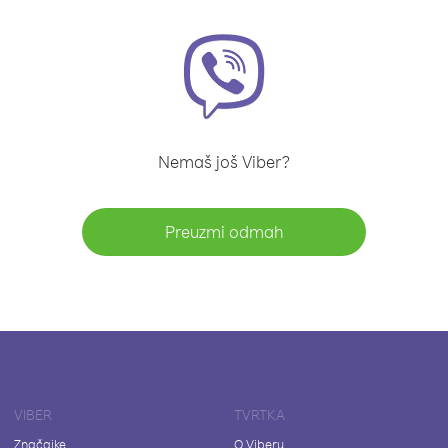
Nemaš još Viber?
Preuzmi odmah
VIBER
TVRTKA
Značajke
O Viberu