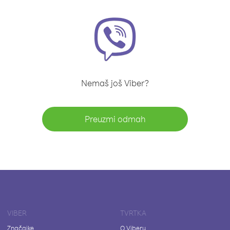
Nemaš još Viber?
Preuzmi odmah
VIBER
TVRTKA
Značajke
O Viberu