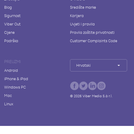
Blog
Središte marke
Sigurnost
Karijera
Viber Out
Uvjeti i pravila
Cijene
Pravila zaštite privatnosti
Podrška
Customer Complaints Code
PREUZMI
Hrvatski
Android
iPhone & iPad
Windows PC
Mac
©
2026
Viber Media S.à r.l.
Linux