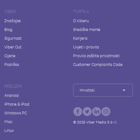
VIBER
TVRTKA
Značajke
O Viberu
Blog
Središte marke
Sigurnost
Karijera
Viber Out
Uvjeti i pravila
Cijene
Pravila zaštite privatnosti
Podrška
Customer Complaints Code
PREUZMI
Hrvatski
Android
iPhone & iPad
Windows PC
Mac
©
2026
Viber Media S.à r.l.
Linux