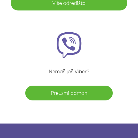
Više odredišta
Nemaš još Viber?
Preuzmi odmah