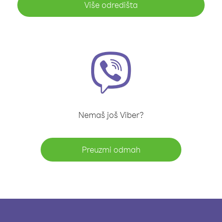
Više odredišta
Nemaš još Viber?
Preuzmi odmah