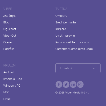
VIBER
TVRTKA
Značajke
O Viberu
Blog
Središte marke
Sigurnost
Karijera
Viber Out
Uvjeti i pravila
Cijene
Pravila zaštite privatnosti
Podrška
Customer Complaints Code
PREUZMI
Hrvatski
Android
iPhone & iPad
Windows PC
Mac
©
2026
Viber Media S.à r.l.
Linux