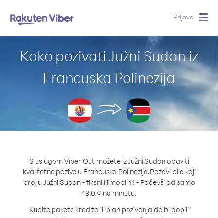
Prijava
Togg
navig
Kako pozivati Južni Sudan iz
Francuska Polinezija
S uslugom Viber Out možete iz Južni Sudan obaviti
kvalitetne pozive u Francuska Polinezija.
Pozovi bilo koji
broj u Južni Sudan - fiksni ili mobilni! - Počevši od samo
49.0 ¢ na minutu.
Kupite pakete kredita ili plan pozivanja da bi dobili