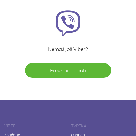
Nemaš još Viber?
Preuzmi odmah
VIBER
TVRTKA
Značajke
O Viberu