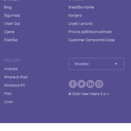
Blog
Središte marke
Sigurnost
Karijera
Viber Out
Uvjeti i pravila
Cijene
Pravila zaštite privatnosti
Podrška
Customer Complaints Code
PREUZMI
Hrvatski
Android
iPhone & iPad
Windows PC
Mac
©
2026
Viber Media S.à r.l.
Linux