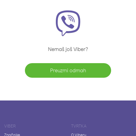
Nemaš još Viber?
Preuzmi odmah
VIBER
TVRTKA
Značajke
O Viberu