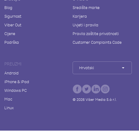
Blog
Središte marke
Sigurnost
Karijera
Viber Out
Uvjeti i pravila
Cijene
Pravila zaštite privatnosti
Podrška
Customer Complaints Code
PREUZMI
Hrvatski
Android
iPhone & iPad
Windows PC
Mac
©
2026
Viber Media S.à r.l.
Linux