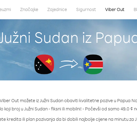
euzmi
Značajke
Zajednice
Sigurnost
Viber Out
B
 Južni Sudan iz Papu
Viber Out možete iz Južni Sudan obaviti kvalitetne pozive u Papua No
lo koji broj u Južni Sudan - fiksni ili mobilni! - Počevši od samo 49.0 ¢ 
te kredita ili plan pozivanja da bi dobili najbolje cijene na minutu za 