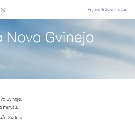
log
Prijava
ili
Stvori račun
a Nova Gvineja
va Gvineja.
na minutu.
Južni Sudan.