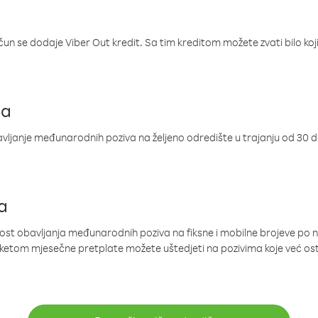
ačun se dodaje Viber Out kredit. Sa tim kreditom možete zvati bilo koj
ja
ljanje međunarodnih poziva na željeno odredište u trajanju od 30 
a
nost obavljanja međunarodnih poziva na fiksne i mobilne brojeve po 
paketom mjesečne pretplate možete uštedjeti na pozivima koje već os