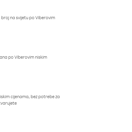
i broj na svijetu po Viberovim
dana po Viberovim niskim
niskim cijenama, bez potrebe za
tvarujete