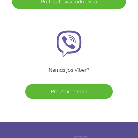
Pretražite više odredišta
Nemaš još Viber?
Preuzmi odmah
A
PREUZMI