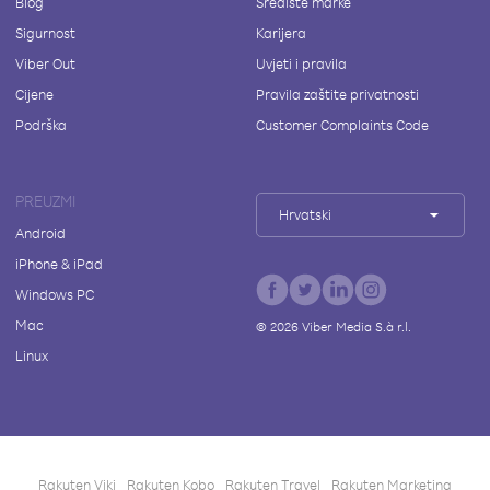
Blog
Središte marke
Sigurnost
Karijera
Viber Out
Uvjeti i pravila
Cijene
Pravila zaštite privatnosti
Podrška
Customer Complaints Code
PREUZMI
Hrvatski
Android
iPhone & iPad
Windows PC
Mac
©
2026
Viber Media S.à r.l.
Linux
Rakuten Viki
Rakuten Kobo
Rakuten Travel
Rakuten Marketing