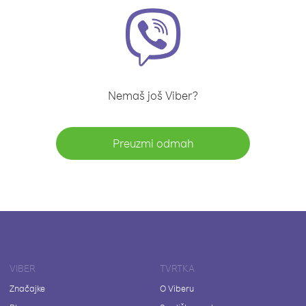
Nemaš još Viber?
Preuzmi odmah
VIBER
TVRTKA
Značajke
O Viberu