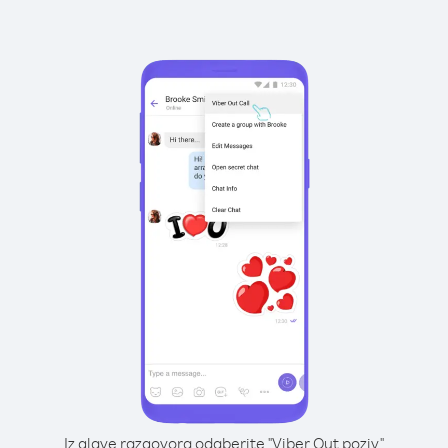
Iz glave razgovora odaberite "Viber Out poziv"