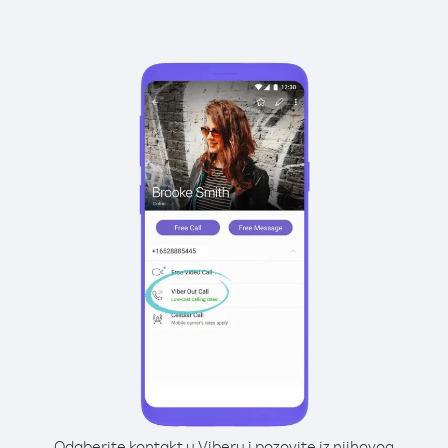
Odaberite kontakt u Viberu i pozovite iz njihovog