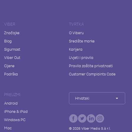
VIBER
TVRTKA
Značajke
O Viberu
Blog
Središte marke
Sigurnost
Karijera
Viber Out
Uvjeti i pravila
Cijene
Pravila zaštite privatnosti
Podrška
Customer Complaints Code
PREUZMI
Hrvatski
Android
iPhone & iPad
Windows PC
Mac
©
2026
Viber Media S.à r.l.