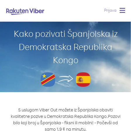
Prijava
Togg
navig
Kako pozivati Španjolska iz
Demokratska Republika
Kongo
S uslugom Viber Out možete iz Španjolska obaviti
kvalitetne pozive u Demokratska Republika Kongo.
Pozovi
bilo koji broj u Španjolska - fiksni ili mobilni! - Počevši od
samo 1.9 ¢ na minutu.