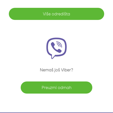
Više odredišta
Nemaš još Viber?
Preuzmi odmah