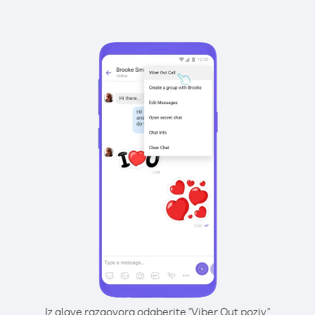
Iz glave razgovora odaberite "Viber Out poziv"