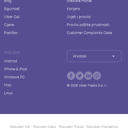
Blog
Središte marke
Sigurnost
Karijera
Viber Out
Uvjeti i pravila
Cijene
Pravila zaštite privatnosti
Podrška
Customer Complaints Code
PREUZMI
Hrvatski
Android
iPhone & iPad
Windows PC
Mac
©
2026
Viber Media S.à r.l.
Linux
Rakuten Viki
Rakuten Kobo
Rakuten Travel
Rakuten Marketing