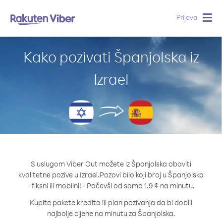
Prijava
Togg
navig
Kako pozivati Španjolska iz
Izrael
S uslugom Viber Out možete iz Španjolska obaviti
kvalitetne pozive u Izrael.
Pozovi bilo koji broj u Španjolska
- fiksni ili mobilni! - Počevši od samo 1.9 ¢ na minutu.
Kupite pakete kredita ili plan pozivanja da bi dobili
najbolje cijene na minutu za Španjolska.