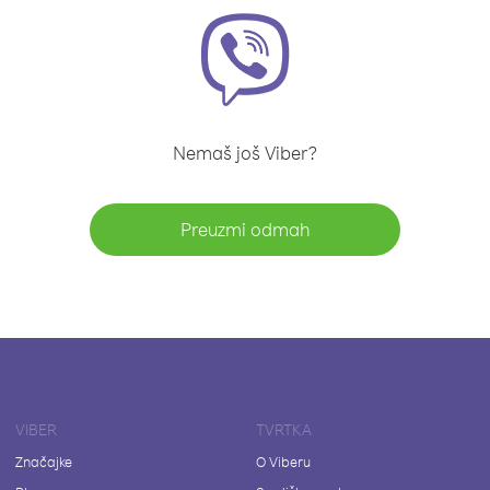
Nemaš još Viber?
Preuzmi odmah
VIBER
TVRTKA
Značajke
O Viberu