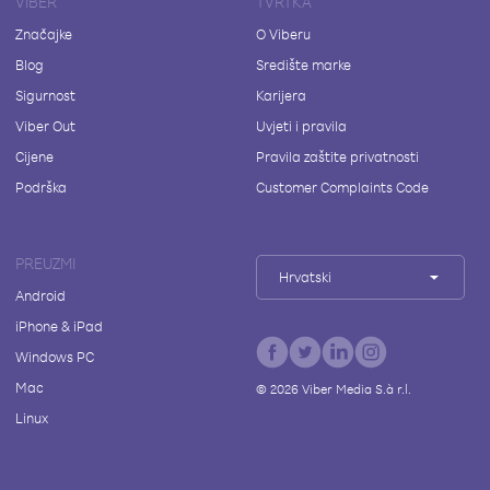
VIBER
TVRTKA
Značajke
O Viberu
Blog
Središte marke
Sigurnost
Karijera
Viber Out
Uvjeti i pravila
Cijene
Pravila zaštite privatnosti
Podrška
Customer Complaints Code
PREUZMI
Hrvatski
Android
iPhone & iPad
Windows PC
Mac
©
2026
Viber Media S.à r.l.
Linux