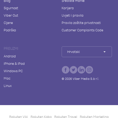
Blog
Središte marke
Sigurnost
Karijera
Viber Out
Uvjeti i pravila
Cijene
Pravila zaštite privatnosti
Podrška
Customer Complaints Code
PREUZMI
Hrvatski
Android
iPhone & iPad
Windows PC
Mac
©
2026
Viber Media S.à r.l.
Linux
Rakuten Viki
Rakuten Kobo
Rakuten Travel
Rakuten Marketing