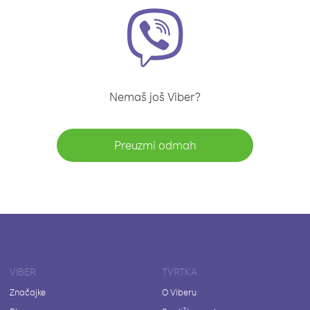
Nemaš još Viber?
Preuzmi odmah
VIBER
TVRTKA
Značajke
O Viberu