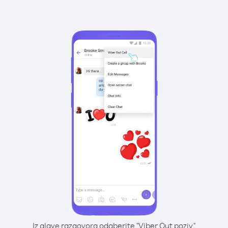
Iz glave razgovora odaberite "Viber Out poziv"