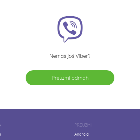
Nemaš još Viber?
Preuzmi odmah
A
PREUZMI
u
Android