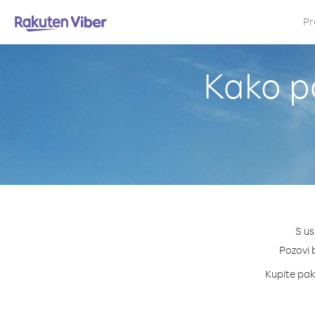
Pr
Kako p
S us
Pozovi b
Kupite pake