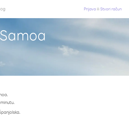
log
Prijava
ili
Stvori račun
z Samoa
amoa.
a minutu.
 Španjolska.