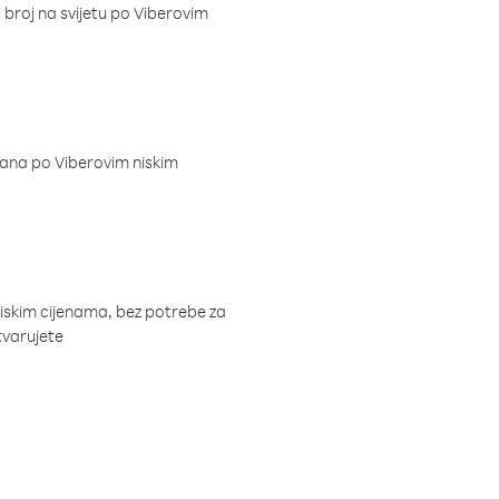
i broj na svijetu po Viberovim
dana po Viberovim niskim
niskim cijenama, bez potrebe za
tvarujete