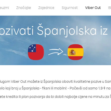
euzmi
Značajke
Zajednice
Sigurnost
Viber Out
B
ozivati Španjolska i
lugom Viber Out možete iz Španjolska obaviti kvalitetne pozive u S
ilo koji broj u Španjolska - fiksni ili mobilni! - Počevši od samo 1.9 ¢ n
te kredita ili plan pozivanja da bi dobili najbolje cijene na minutu za