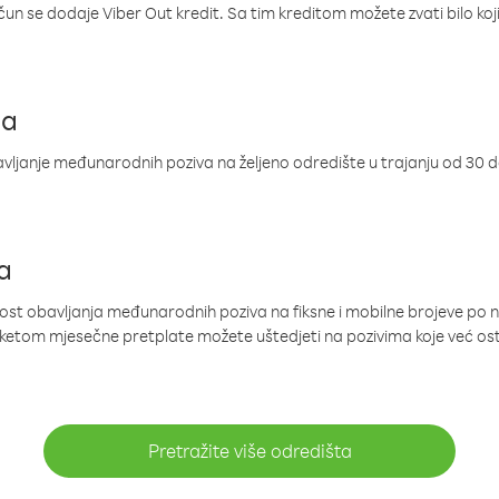
ačun se dodaje Viber Out kredit. Sa tim kreditom možete zvati bilo koj
ja
ljanje međunarodnih poziva na željeno odredište u trajanju od 30 
a
nost obavljanja međunarodnih poziva na fiksne i mobilne brojeve po 
paketom mjesečne pretplate možete uštedjeti na pozivima koje već os
Pretražite više odredišta