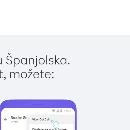
u Španjolska.
t, možete: