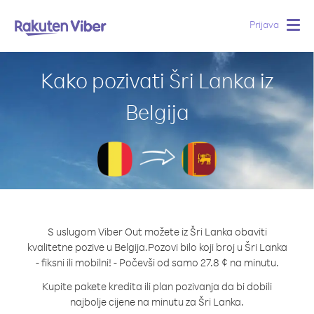
Prijava
Togg
navig
Kako pozivati Šri Lanka iz
Belgija
S uslugom Viber Out možete iz Šri Lanka obaviti
kvalitetne pozive u Belgija.
Pozovi bilo koji broj u Šri Lanka
- fiksni ili mobilni! - Počevši od samo 27.8 ¢ na minutu.
Kupite pakete kredita ili plan pozivanja da bi dobili
najbolje cijene na minutu za Šri Lanka.