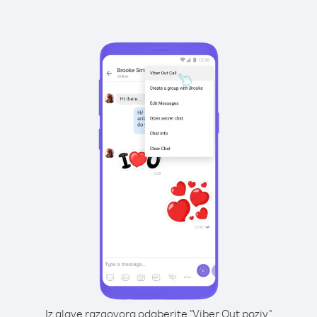
Iz glave razgovora odaberite "Viber Out poziv"