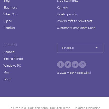
Blog
Središte marke
Sigurnost
Karijera
Viber Out
Uvjeti i pravila
Cijene
Pravila zaštite privatnosti
Podrška
Customer Complaints Code
PREUZMI
Hrvatski
Android
iPhone & iPad
Windows PC
Mac
©
2026
Viber Media S.à r.l.
Linux
Rakuten Viki
Rakuten Kobo
Rakuten Travel
Rakuten Marketing