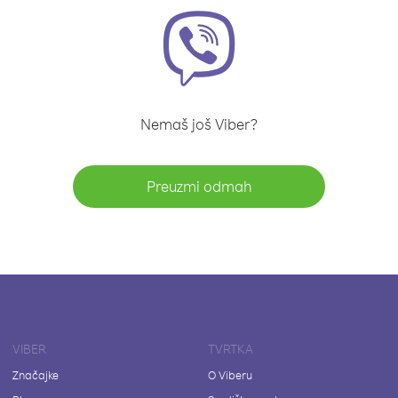
Nemaš još Viber?
Preuzmi odmah
VIBER
TVRTKA
Značajke
O Viberu