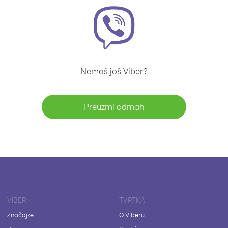
Nemaš još Viber?
Preuzmi odmah
VIBER
TVRTKA
Značajke
O Viberu