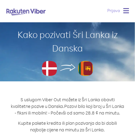
Prijava
Togg
navig
Kako pozivati Šri Lanka iz
Danska
S uslugom Viber Out možete iz Šri Lanka obaviti
kvalitetne pozive u Danska.
Pozovi bilo koji broj u Šri Lanka
- fiksni ili mobilni! - Počevši od samo 28.8 ¢ na minutu.
Kupite pakete kredita ili plan pozivanja da bi dobili
najbolje cijene na minutu za Šri Lanka.