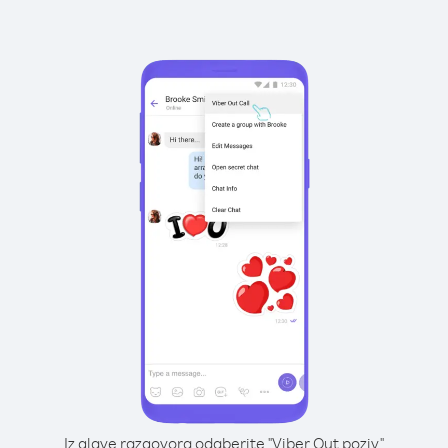
Iz glave razgovora odaberite "Viber Out poziv"