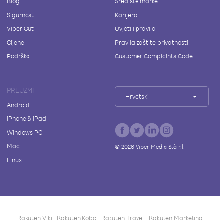
Blog
Središte marke
Sigurnost
Karijera
Viber Out
Uvjeti i pravila
Cijene
Pravila zaštite privatnosti
Podrška
Customer Complaints Code
PREUZMI
Hrvatski
Android
iPhone & iPad
Windows PC
Mac
©
2026
Viber Media S.à r.l.
Linux
Rakuten Viki
Rakuten Kobo
Rakuten Travel
Rakuten Marketing