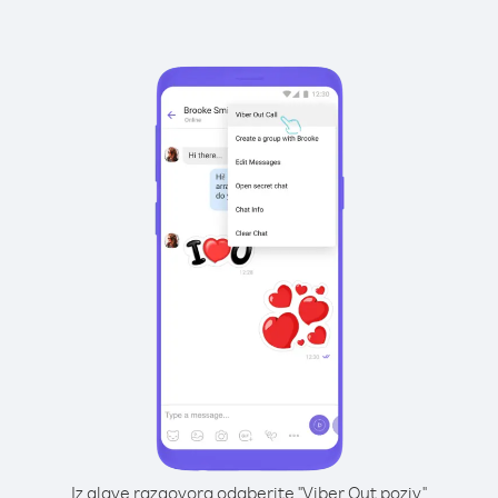
Iz glave razgovora odaberite "Viber Out poziv"