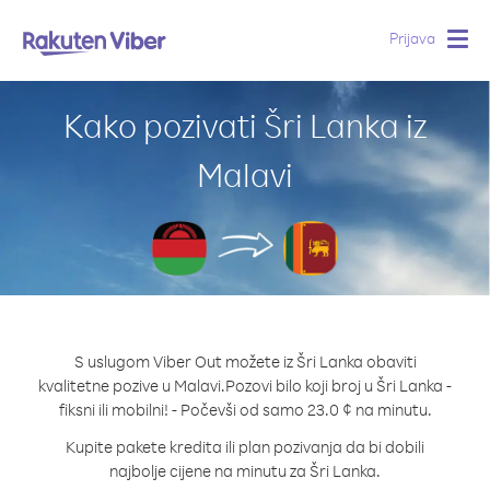
Prijava
Togg
navig
Kako pozivati Šri Lanka iz
Malavi
S uslugom Viber Out možete iz Šri Lanka obaviti
kvalitetne pozive u Malavi.
Pozovi bilo koji broj u Šri Lanka -
fiksni ili mobilni! - Počevši od samo 23.0 ¢ na minutu.
Kupite pakete kredita ili plan pozivanja da bi dobili
najbolje cijene na minutu za Šri Lanka.