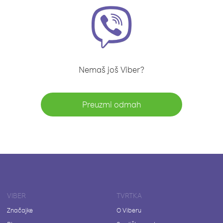
Nemaš još Viber?
Preuzmi odmah
VIBER
TVRTKA
Značajke
O Viberu