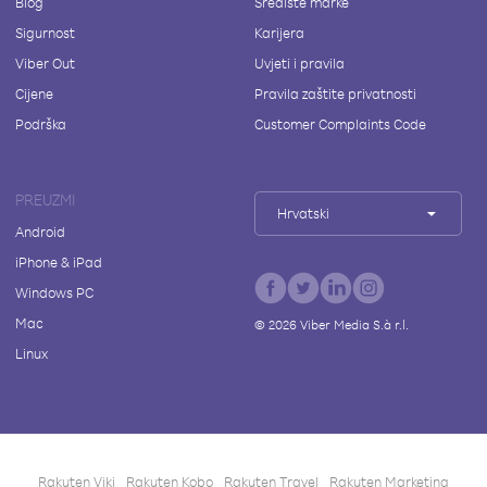
Blog
Središte marke
Sigurnost
Karijera
Viber Out
Uvjeti i pravila
Cijene
Pravila zaštite privatnosti
Podrška
Customer Complaints Code
PREUZMI
Hrvatski
Android
iPhone & iPad
Windows PC
Mac
©
2026
Viber Media S.à r.l.
Linux
Rakuten Viki
Rakuten Kobo
Rakuten Travel
Rakuten Marketing