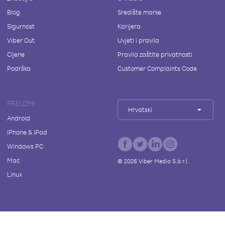
Blog
Središte marke
Sigurnost
Karijera
Viber Out
Uvjeti i pravila
Cijene
Pravila zaštite privatnosti
Podrška
Customer Complaints Code
PREUZMI
Hrvatski
Android
iPhone & iPad
Windows PC
Mac
©
2026
Viber Media S.à r.l.
Linux