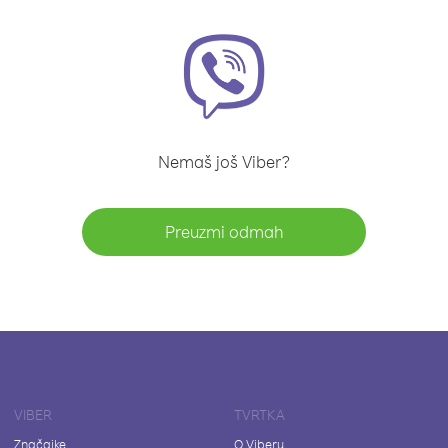
Nemaš još Viber?
Preuzmi odmah
VIBER
TVRTKA
Značajke
O Viberu