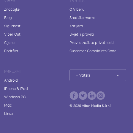
VIBER
TVRTKA
Značajke
O Viberu
Blog
Središte marke
Sigurnost
Karijera
Viber Out
Uvjeti i pravila
Cijene
Pravila zaštite privatnosti
Podrška
Customer Complaints Code
PREUZMI
Hrvatski
Android
iPhone & iPad
Windows PC
Mac
©
2026
Viber Media S.à r.l.
Linux